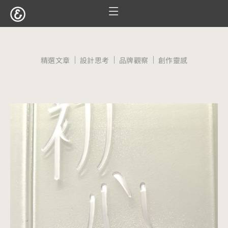
跳
至
服務項目
設計案例
觀點文章
關於囍樹
聯絡我們
主
要
精選文章
設計思考
品牌觀察
創作靈感
內
容