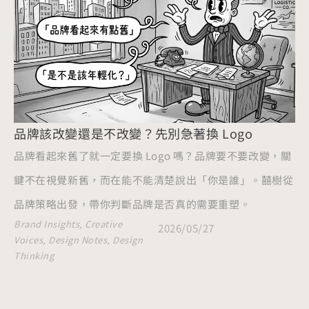
品牌該改變還是不改變？先別急著換 Logo
品牌看起來舊了就一定要換 Logo 嗎？品牌要不要改變，關
鍵不在視覺新舊，而在能不能清楚說出「你是誰」。囍樹從
品牌策略出發，帶你判斷品牌是否真的需要重塑。
Brand Insights
,
Creative
2026/05/27
Voices
,
Design Notes
,
Design
Thinking