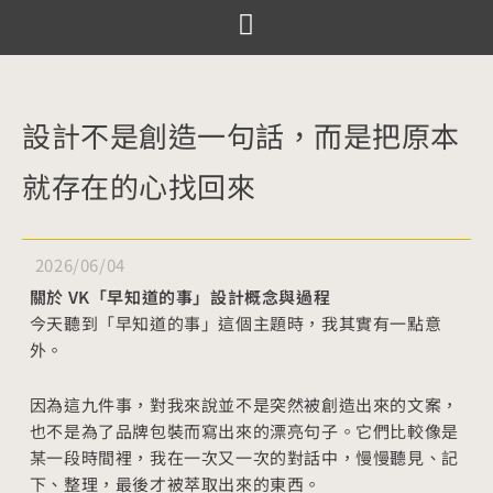
跳
至
服務項目
設計案例
觀點文章
關於囍樹
聯絡我們
主
要
設計不是創造一句話，而是把原本
內
就存在的心找回來
容
2026/06/04
關於 VK「早知道的事」設計概念與過程
今天聽到「早知道的事」這個主題時，我其實有一點意
外。
因為這九件事，對我來說並不是突然被創造出來的文案，
也不是為了品牌包裝而寫出來的漂亮句子。它們比較像是
某一段時間裡，我在一次又一次的對話中，慢慢聽見、記
下、整理，最後才被萃取出來的東西。