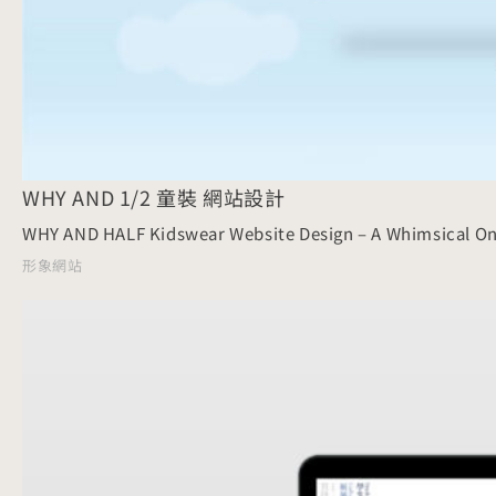
WHY AND 1/2 童裝 網站設計
WHY AND HALF Kidswear Website Design – A Whimsical On
形象網站