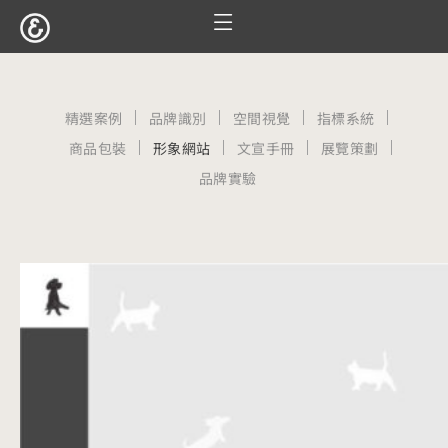
跳
至
服務項目
設計案例
觀點文章
關於囍樹
聯絡我們
主
要
精選案例
品牌識別
空間視覺
指標系統
內
商品包裝
形象網站
文宣手冊
展覽策劃
容
品牌實驗