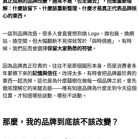
真正成熟的品牌改變，通常不是「否定過去」，而是重新理
解：什麼該留下、什麼該重新整理、什麼才是真正代表品牌核
心的東西。
一談到品牌改造，很多人會直覺想到換 Logo、換包裝、換網
站、換空間。但大幅翻新不見得就等於「與時俱進」。有時
候，我們反而會選擇
保留大家熟悉的符號
。
因為品牌真正珍貴的，往往不是那個圖形本身，而是消費者多
年累積下來的
記憶與信任
。改得太多，有時會把品牌最珍貴的
東西一起洗掉。這也是為什麼囍樹在做每一個品牌之前，會先
徹底理解它的來龍去脈——唯有知道品牌為什麼走到今天這個
位置，才知道哪些該動、哪些不該動。
那麼，我的品牌到底該不該改變？