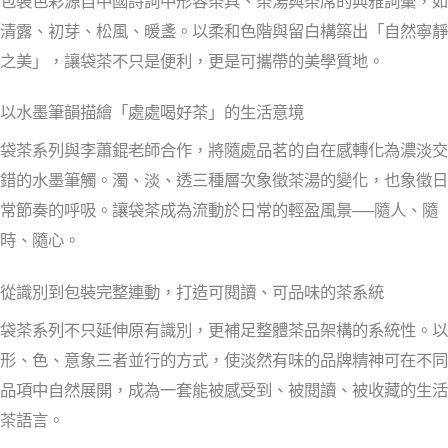
包裝色彩源自中國詩詞中形容茶具、茶湯與茶席的典雅詞彙，如
清露、初芽、松風、暖盞。以柔和色階與留白構築出「自然寧靜
之美」，讓袋茶不只是便利，更是可攜帶的美學質地。
以水墨筆韻描繪「處處喝好茶」的生活意境
袋茶系列與李蕭錕老師合作，將隨處品茗的自在感轉化為濃淡交
錯的水墨筆觸。濁、淡、透三種層次象徵茶湯的變化，也象徵日
常節奏的呼吸。讓袋茶成為流動於日常的輕盈風景──隨人、隨
時、隨心。
從識別到包裝完整連動，打造可閱讀、可品味的茶系統
袋茶系列不只延伸原有識別，更補足整體茶品架構的系統性。以
形、色、意象三者並行的方式，使淡然有味的品牌精神可在不同
品項中自然展開，成為一套能被感受到、被閱讀、被收藏的生活
茶語言。