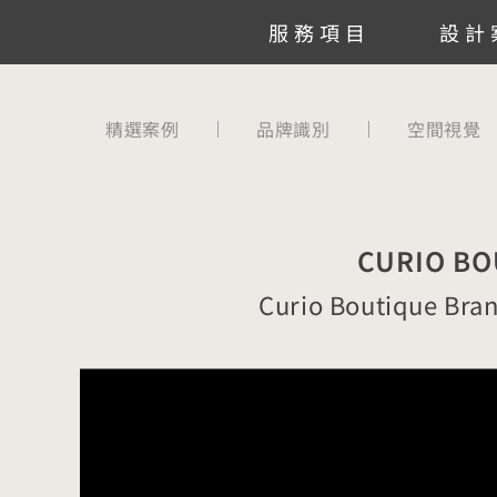
跳
服務項目
設計
至
主
要
精選案例
品牌識別
空間視覺
內
容
CURIO 
Curio Boutique Bran