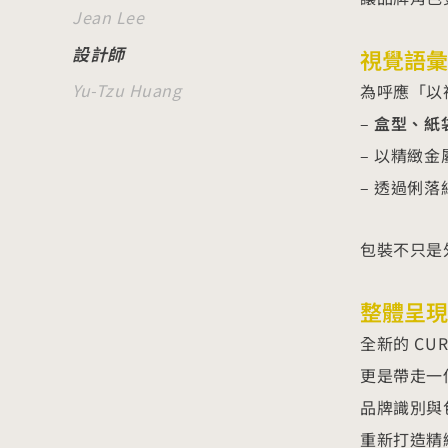
Jean Lee
設計師
視覺語彙
Yu-Tzu Huang
為呼應「以
–
盒型、紙
– 以精緻
– 透過俐
包裝不只是
整體呈現
全新的 CU
更是帶走一
品牌識別與
重新打造精