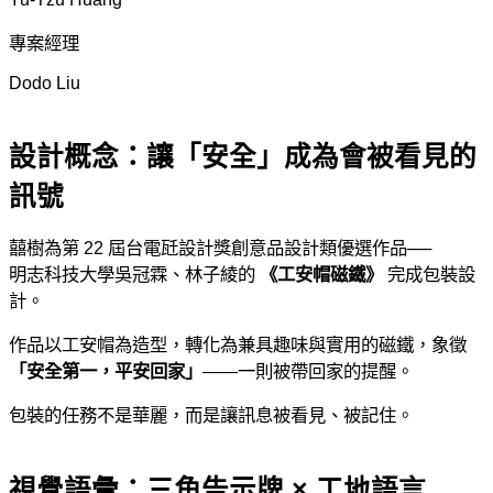
專案經理
Dodo Liu
設計概念：讓「安全」成為會被看見的
訊號
囍樹為第 22 屆台電瓩設計獎創意品設計類優選作品──
明志科技大學吳冠霖、林子綾的
《工安帽磁鐵》
完成包裝設
計。
作品以工安帽為造型，轉化為兼具趣味與實用的磁鐵，象徵
「安全第一，平安回家」
——一則被帶回家的提醒。
包裝的任務不是華麗，而是讓訊息被看見、被記住。
視覺語彙：三角告示牌 × 工地語言