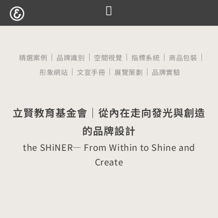
跳
至
服務項目
設計案例
觀點文章
關於囍樹
聯絡我們
主
要
精選案例
品牌識別
空間視覺
指標系統
商品包裝
內
形象網站
文宣手冊
展覽策劃
品牌實驗
容
立賢教育基金會｜從內在走向發光與創造
的品牌設計
the SHiNER— From Within to Shine and
Create