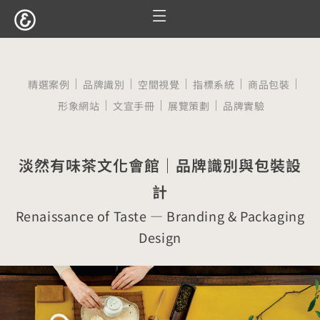
跳
至
服務項目
設計案例
觀點文章
關於囍樹
聯絡我們
主
要
精選案例
品牌識別
空間視覺
指標系統
商品包裝
內
形象網站
文宣手冊
展覽策劃
品牌實驗
容
淡然有味茶文化會館｜品牌識別與包裝設
計
Renaissance of Taste — Branding & Packaging
Design