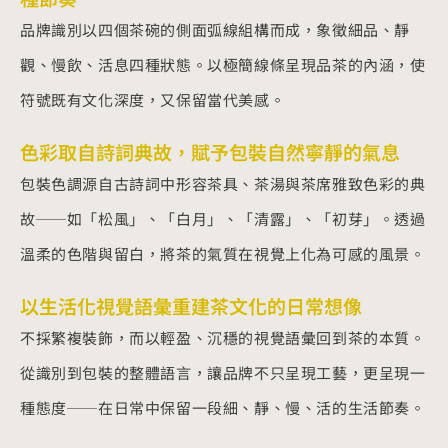
品牌識別以四個茶碗的側面弧線組構而成，象徵細品、靜
觀、慢飲、活息四種狀態。以極簡線條呈現品茶的內涵，使
符號既有文化深度，又保留當代美感。
色彩取自詩詞典故，賦予包裝自然寧靜的氣息
包裝色調源自古詩詞中形容茶具、茶湯與茶席雅致色彩的典
故──如「松風」、「白月」、「清露」、「初芽」。透過
溫柔的色階與留白，將茶的氣質在視覺上化為可感的風景。
以生活化視覺語彙重建茶文化的日常想像
不採繁複裝飾，而以輕盈、沉穩的視覺語彙回到茶的本質。
從識別到包裝的整體語言，讓品牌不只呈現工藝，更呈現一
種態度──在日常中保留一段細、靜、慢、活的生活節奏。