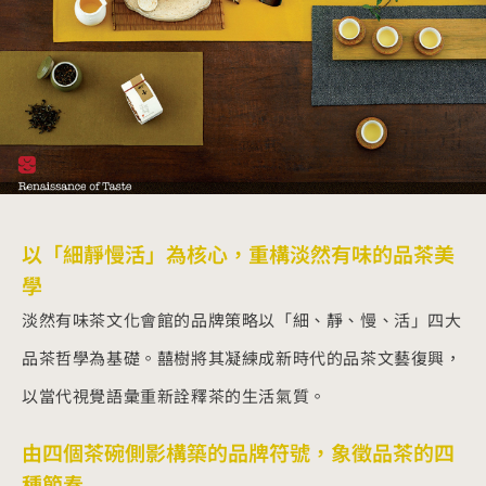
以「細靜慢活」為核心，重構淡然有味的品茶美
學
淡然有味茶文化會館的品牌策略以「細、靜、慢、活」四大
品茶哲學為基礎。囍樹將其凝練成新時代的品茶文藝復興，
以當代視覺語彙重新詮釋茶的生活氣質。
由四個茶碗側影構築的品牌符號，象徵品茶的四
種節奏