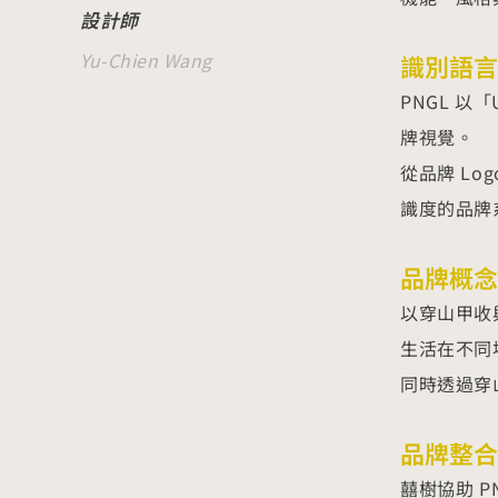
設計師
Yu-Chien Wang
識別語言
PNGL 以
牌視覺。
從品牌 L
識度的品牌
品牌概念延
以穿山甲收
生活在不同
同時透過穿山
品牌整合
囍樹協助 