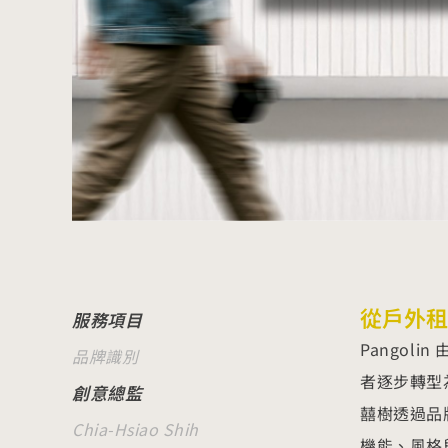
從戶外租
服務項目
Pangol
品牌識別
者逐步轉型
創意總監
囍樹透過品牌
Chia-Hsiao Shih
機能、風格