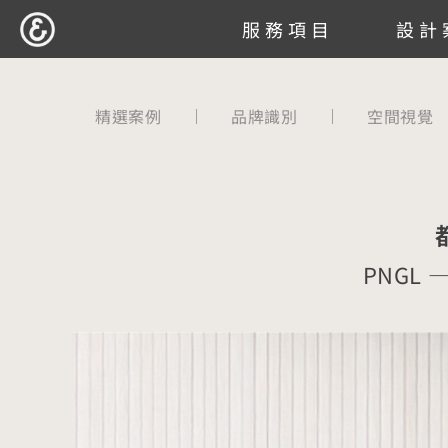
跳
服務項目
設計
至
主
要
精選案例
品牌識別
空間視覺
內
容
PNGL — 