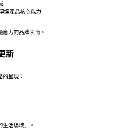
感
傳達產品核心能力
適應力的品牌表情。
更新
路的呈現：
的生活場域」。