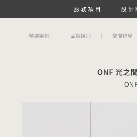
跳
服務項目
設計
至
主
要
精選案例
品牌識別
空間視覺
內
容
ONF 光
ONF