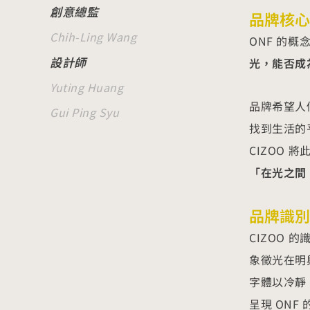
創意總監
品牌核心
Chih-Ling Wang
ONF 的
設計師
光，能否成
Yuting Huang
品牌希望人們
Gui Ping Syu
找到生活的
CIZOO 
「在光之間
品牌識別
CIZOO 
象徵光在明
字體以冷靜
呈現 ONF