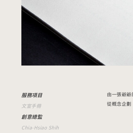
由一張爺爺
服務項目
從概念企劃
文宣手冊
創意總監
Chia-Hsiao Shih