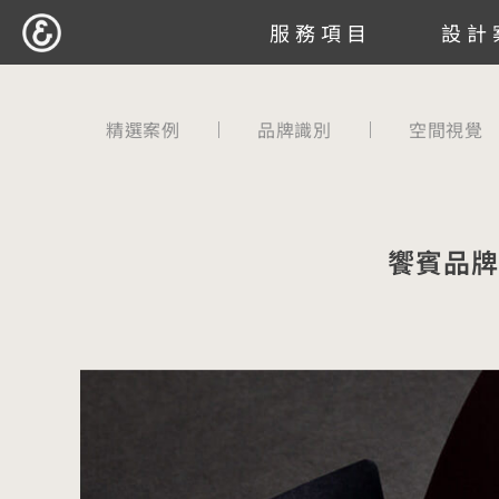
跳
服務項目
設計
至
主
要
精選案例
品牌識別
空間視覺
內
容
饗賓品牌