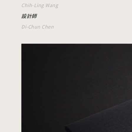
Chih-Ling Wang
設計師
Di-Chun Chen