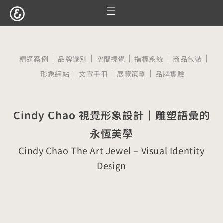
跳
至
服務項目
設計案例
觀點文章
關於囍樹
聯絡我們
主
要
精選案例
品牌識別
空間視覺
指標系統
商品包裝
內
形象網站
文宣手冊
展覽策劃
品牌實驗
容
Cindy Chao 視覺形象設計｜雕塑語彙的
永恆美學
Cindy Chao The Art Jewel – Visual Identity
Design