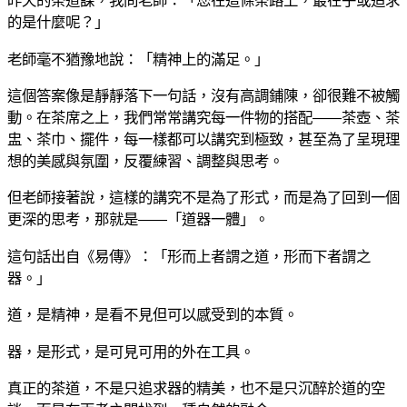
昨天的茶道課，我問老師：「您在這條茶路上，最在乎或追求
的是什麼呢？」
老師毫不猶豫地說：「精神上的滿足。」
這個答案像是靜靜落下一句話，沒有高調鋪陳，卻很難不被觸
動。在茶席之上，我們常常講究每一件物的搭配——茶壺、茶
盅、茶巾、擺件，每一樣都可以講究到極致，甚至為了呈現理
想的美感與氛圍，反覆練習、調整與思考。
但老師接著說，這樣的講究不是為了形式，而是為了回到一個
更深的思考，那就是——「道器一體」。
這句話出自《易傳》：「形而上者謂之道，形而下者謂之
器。」
道，是精神，是看不見但可以感受到的本質。
器，是形式，是可見可用的外在工具。
真正的茶道，不是只追求器的精美，也不是只沉醉於道的空