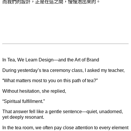
而我們的設計，正是在這之間，慢慢泡出來的。
In Tea, We Learn Design—and the Art of Brand
During yesterday’s tea ceremony class, I asked my teacher,
“What matters most to you on this path of tea?”
Without hesitation, she replied,
“Spiritual fulfillment.”
That answer fell like a gentle sentence—quiet, unadorned,
yet deeply resonant.
In the tea room, we often pay close attention to every element