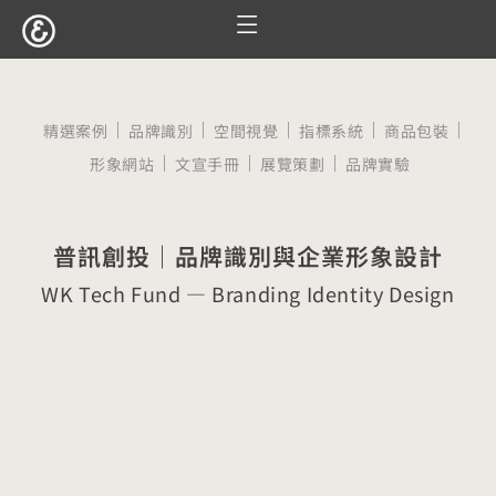
跳
至
服務項目
設計案例
觀點文章
關於囍樹
聯絡我們
主
要
精選案例
品牌識別
空間視覺
指標系統
商品包裝
內
形象網站
文宣手冊
展覽策劃
品牌實驗
容
普訊創投｜品牌識別與企業形象設計
WK Tech Fund — Branding Identity Design