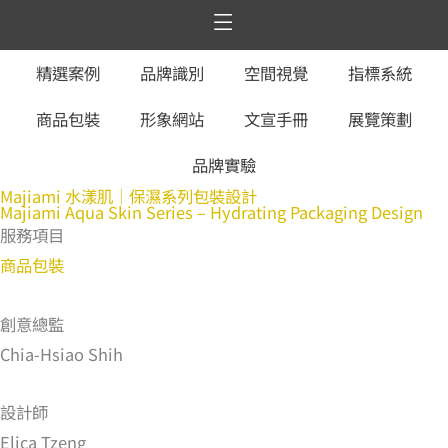
跳
至
服務項目
設計案例
觀點文章
關於囍樹
聯絡我們
精選案例
品牌識別
空間視覺
指標系統
主
要
商品包裝
形象網站
文宣手冊
展覽策劃
內
容
品牌實驗
Majiami 水漾肌｜保濕系列包裝設計
Majiami Aqua Skin Series – Hydrating Packaging Design
服務項目
商品包裝
創意總監
Chia-Hsiao Shih
設計師
Elica Tzeng