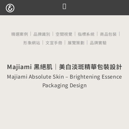
跳
至
服務項目
設計案例
觀點文章
關於囍樹
聯絡我們
主
要
精選案例
品牌識別
空間視覺
指標系統
商品包裝
內
形象網站
文宣手冊
展覽策劃
品牌實驗
容
Majiami 黑絕肌｜美白淡斑精華包裝設計
Majiami Absolute Skin – Brightening Essence
Packaging Design