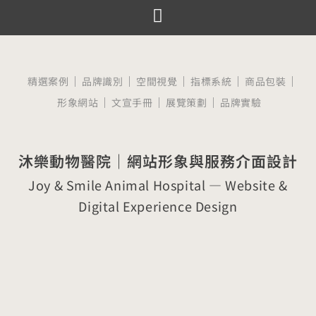
跳
至
服務項目
設計案例
觀點文章
關於囍樹
聯絡我們
主
要
精選案例
品牌識別
空間視覺
指標系統
商品包裝
內
形象網站
文宣手冊
展覽策劃
品牌實驗
容
沐樂動物醫院｜網站形象與服務介面設計
Joy & Smile Animal Hospital — Website &
Digital Experience Design