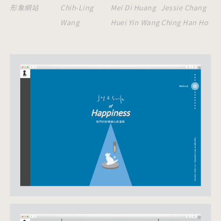
形象網站
Chih-Ling
Mei Di Huang
Jessie Chang
Wang
Huei Yin Wang
Ching Han Ho