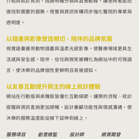
介紹與就診資訊，透過明確分類與直覺動線，讓使用者能迅
速找到需要的服務。視覺與資訊架構同步強化醫院的專業與
透明度。
以插畫與影像營造親切、陪伴的品牌氛圍
視覺語彙運用動物插畫與溫柔光感影像，使醫療場域更具生
活感與安全感。陪伴、信任與微笑被轉化為網站中的可視語
言，使沐樂的品牌個性更鮮明且易被感知。
以友善互動提升飼主的線上就診體驗
網站在行動版與桌機版皆優化互動細節，讓預約流程、就診
提醒與資訊查詢更加順暢。設計兼顧功能性與情感溝通，使
沐樂的服務溫度能從線下延伸到線上。
服務項目
創意總監
設計師
網頁開發