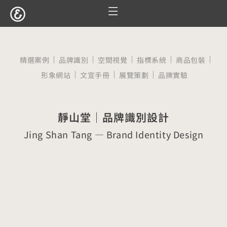
跳
至
服務項目
設計案例
觀點文章
關於囍樹
聯絡我們
主
要
精選案例
品牌識別
空間視覺
指標系統
商品包裝
內
形象網站
文宣手冊
展覽策劃
品牌實驗
容
靜山堂｜品牌識別設計
Jing Shan Tang — Brand Identity Design