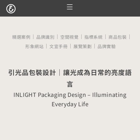
跳
至
服務項目
設計案例
觀點文章
關於囍樹
聯絡我們
主
要
精選案例
品牌識別
空間視覺
指標系統
商品包裝
內
形象網站
文宣手冊
展覽策劃
品牌實驗
容
引光品包裝設計｜讓光成為日常的亮度語
言
INLIGHT Packaging Design – Illuminating
Everyday Life