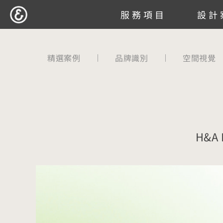
跳
服務項目
設計
至
主
要
精選案例
品牌識別
空間視覺
內
容
H&A 