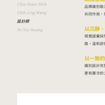
Chia-Hsiao Shih
品牌識別取
Chih-Ling Wang
共同作用，
設計師
以沉靜、
Yu-Tzu Huang
視覺語彙採
路，溫和卻
以一致的
識別設計完
更有層次的