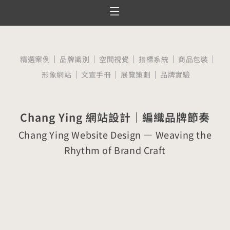
跳
至
服務項目
設計案例
觀點文章
關於囍樹
聯絡我們
主
要
精選案例
品牌識別
空間視覺
指標系統
商品包裝
內
形象網站
文宣手冊
展覽策劃
品牌實驗
容
Chang Ying 網站設計｜編織品牌節奏
Chang Ying Website Design — Weaving the
Rhythm of Brand Craft