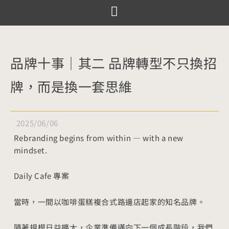
跳
至
服務項目
設計案例
觀點文章
關於囍樹
聯絡我們
主
要
品牌十事｜其二 品牌轉型不只換招
內
牌，而是換一套思維
容
2025/06/06
Rebranding begins from within — with a new
mindset.
Daily Cafe 專案
當時，一間以咖啡蛋糕複合式路邊店起家的知名品牌。
隨著規模日益擴大，企業準備邁向下一個成長階段，我們