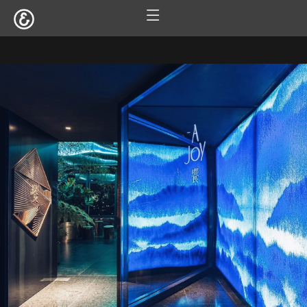
跳
至
服務項目
設計案例
觀點文章
關於囍樹
聯絡我們
主
要
內
容