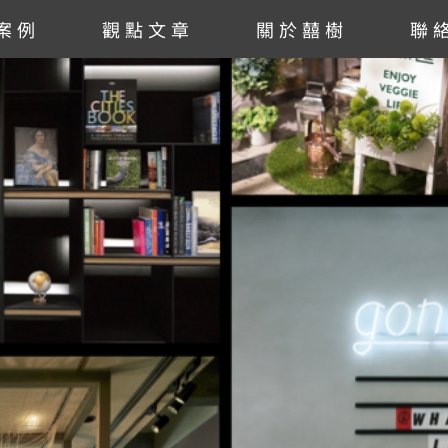
案例
觀點文章
關於囍樹
聯