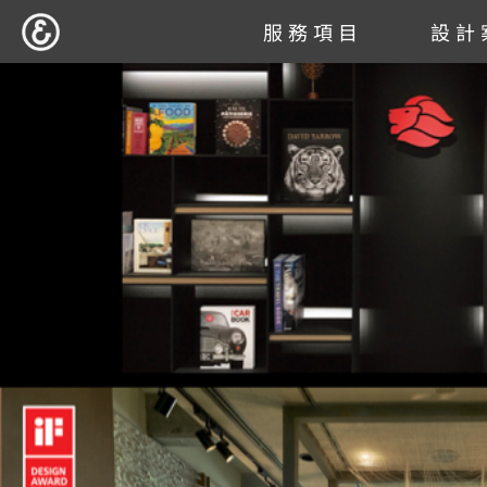
跳
服務項目
設計
至
主
要
內
容