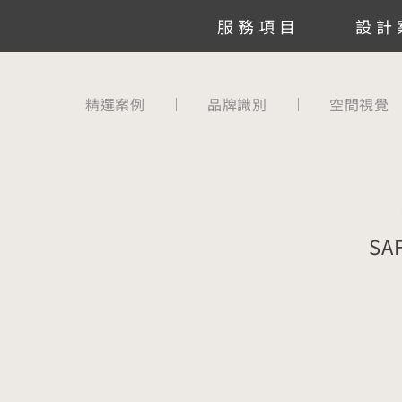
跳
服務項目
設計
至
主
要
精選案例
品牌識別
空間視覺
內
容
SAF