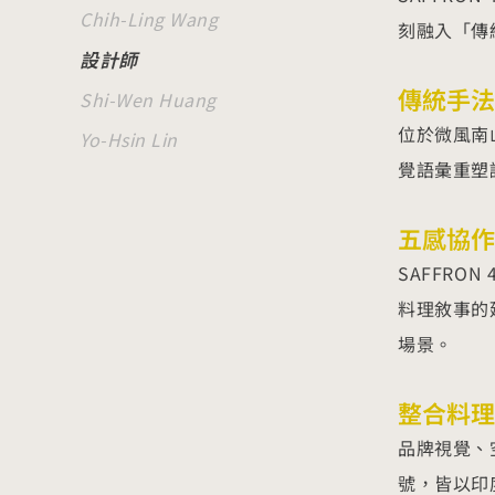
Chih-Ling Wang
刻融入「傳
設計師
傳統手法
Shi-Wen Huang
位於微風南
Yo-Hsin Lin
覺語彙重塑
五感協作
SAFFRO
料理敘事的
場景。
整合料理
品牌視覺、
號，皆以印