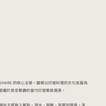
UR／SHARE 的核心主張。囍樹以印度料理的文化底蘊為
塑屬於高空餐廳的當代印度餐飲風景。
驗，藉由五感融入餐點、酒水、服務、氛圍到環境，深