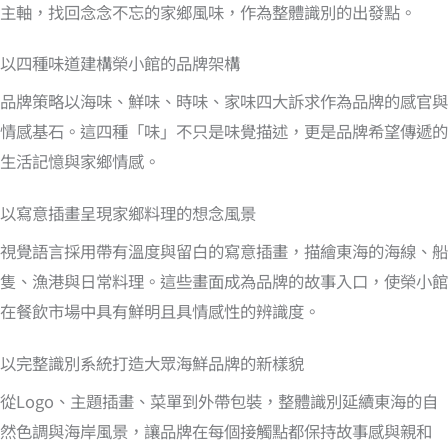
主軸，找回念念不忘的家鄉風味，作為整體識別的出發點。
以四種味道建構榮小館的品牌架構
品牌策略以海味、鮮味、時味、家味四大訴求作為品牌的感官與
情感基石。這四種「味」不只是味覺描述，更是品牌希望傳遞的
生活記憶與家鄉情感。
以寫意插畫呈現家鄉料理的想念風景
視覺語言採用帶有溫度與留白的寫意插畫，描繪東海的海線、船
隻、漁港與日常料理。這些畫面成為品牌的故事入口，使榮小館
在餐飲市場中具有鮮明且具情感性的辨識度。
以完整識別系統打造大眾海鮮品牌的新樣貌
從Logo、主題插畫、菜單到外帶包裝，整體識別延續東海的自
然色調與海岸風景，讓品牌在每個接觸點都保持故事感與親和