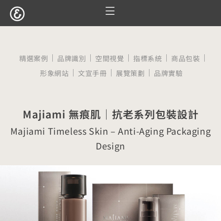
跳
至
主
要
精選案例
品牌識別
空間視覺
指標系統
商品包裝
內
形象網站
文宣手冊
展覽策劃
品牌實驗
容
Majiami 無痕肌｜抗老系列包裝設計
Majiami Timeless Skin – Anti-Aging Packaging
Design