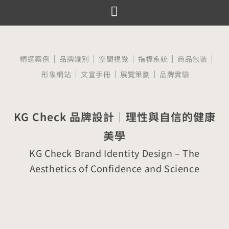
跳
至
服務項目
設計案例
觀點文章
關於囍樹
聯絡我們
主
要
精選案例
品牌識別
空間視覺
指標系統
商品包裝
內
形象網站
文宣手冊
展覽策劃
品牌實驗
容
KG Check 品牌設計｜理性與自信的健康
美學
KG Check Brand Identity Design – The
Aesthetics of Confidence and Science