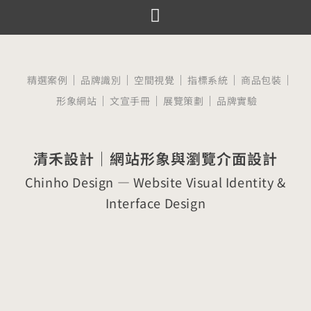
跳
至
服務項目
設計案例
觀點文章
關於囍樹
聯絡我們
主
要
精選案例
品牌識別
空間視覺
指標系統
商品包裝
內
形象網站
文宣手冊
展覽策劃
品牌實驗
容
清禾設計｜網站形象與瀏覽介面設計
Chinho Design — Website Visual Identity &
Interface Design