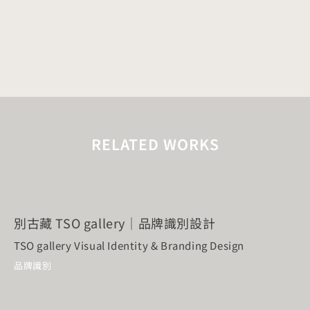
RELATED WORKS
別古藏 TSO gallery｜品牌識別設計
TSO gallery Visual Identity & Branding Design
品牌識別