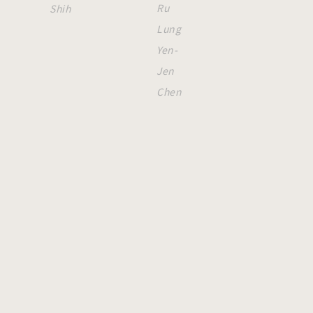
Ru
Shih
Lung
Yen-
Jen
Chen