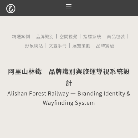
跳
至
服務項目
設計案例
觀點文章
關於囍樹
聯絡我們
主
要
精選案例
品牌識別
空間視覺
指標系統
商品包裝
內
形象網站
文宣手冊
展覽策劃
品牌實驗
容
阿里山林鐵｜品牌識別與旅運導視系統設
計
Alishan Forest Railway — Branding Identity &
Wayfinding System