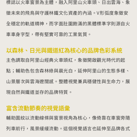
標誌以火車窗景為主體，融入阿里山火車頭、日出雲海、象
徵未來的飛鳥與守護林鐵文化資產的內涵。V形弧度象徵安
全穩定的軌道精神，而字面肚圍飽滿的黑體標準字則源自火
車車身字型，帶有堅實可靠的工業氣質。
以森林、日光與鐵道紅為核心的品牌色彩系統
主色調取自阿里山經典火車頭紅，象徵開啟觀光時代的起
點；輔助色包含森林綠與晨光白，延伸阿里山的生態多樣、
山景層次與雲海遼闊感。整體視覺兼具穩健性與生命力，展
現自然與鐵道並存的品牌特質。
富含流動節奏的視覺語彙
輔助圖紋以流動線條與窗景視角為核心，像倚靠在車窗旁隨
列車前行，風景緩緩流動。這個視覺語言也延伸至品牌各式