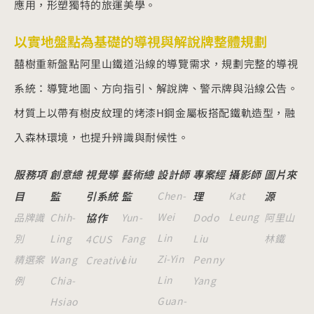
應用，形塑獨特的旅運美學。
以實地盤點為基礎的導視與解說牌整體規劃
囍樹重新盤點阿里山鐵道沿線的導覽需求，規劃完整的導視
系統：導覽地圖、方向指引、解說牌、警示牌與沿線公告。
材質上以帶有樹皮紋理的烤漆H鋼金屬板搭配鐵軌造型，融
入森林環境，也提升辨識與耐候性。
服務項
創意總
視覺導
藝術總
設計師
專案經
攝影師
圖片來
目
監
引系統
監
Chen-
理
Kat
源
Wei
Leung
品牌識
Chih-
協作
Yun-
Dodo
阿里山
Lin
別
Ling
Fang
Liu
林鐵
4CUS
Zi-Yin
精選案
Wang
Liu
Penny
Creative
Lin
例
Chia-
Yang
Guan-
Hsiao